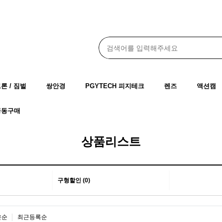
드론 / 짐벌
쌍안경
PGYTECH 피지테크
렌즈
액션캠
공동구매
상품리스트
구형할인 (0)
은순
최근등록순