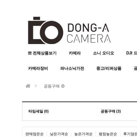
전체상품보기
카메라
소니 오디오
DJI 
카메라장비
파나소닉가전
중고/리퍼상품
공동구매
타임세일 (0)
공동구매 (3)
판매많은순
낮은가격순
높은가격순
평점높은순
후기많