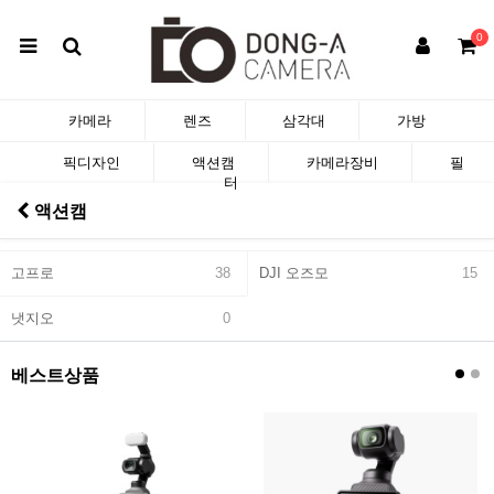
0
카메라
렌즈
삼각대
가방
픽디자인
액션캠
카메라장비
필
터
액션캠
고프로
38
DJI 오즈모
15
냇지오
0
베스트상품