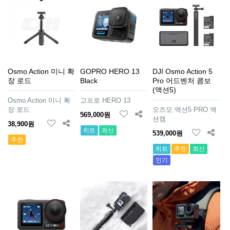
Osmo Action 미니 확
GOPRO HERO 13
DJI Osmo Action 5
장 로드
Black
Pro 어드벤처 콤보
(액션5)
Osmo Action 미니 확
고프로 HERO 13
장 로드
오즈모 액션5 PRO 액
569,000원
션캠
38,900원
히트
최신
539,000원
추천
히트
추천
최신
인기