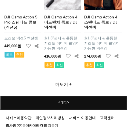
DJI Osmo Action 5
DJI Osmo Action 4
DJI Osmo Action 4
Pro 스탠다드 콤보
어드벤처 콤보 / DJI
스탠더드 콤보 / DJI
(액션5)
액션캠
액션캠
오즈모 액션5 액션캠
1/1.3"센서 & 훌륭한
1/1.3"센서 & 훌륭한
저조도 이미지 촬영이
저조도 이미지 촬영이
449,000원
가능한 액션캠
가능한 액션캠
히트
추천
416,000원
274,000원
추천
최신
추천
최신
더보기 +
^ TOP
서비스이용약관
개인정보처리방침
서비스 이용안내
고객센터
회사명
(주)동아카메라
대표
김동기