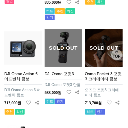
할인
추천
최신
835,000원
히트
추천
최신
인기
SOLD OUT
SOLD OUT
DJI Osmo Action 6
DJI Osmo 포켓3
Osmo Pocket 3 포켓
어드벤처 콤보
3 크리에이터 콤보
DJI Osmo 포켓3 단품
DJI Osmo Action 6 어
오즈모 포켓3 크리에
588,000원
드벤처 콤보
이터 콤보
히트
인기
713,000원
713,700원
추천
최신
히트
인기