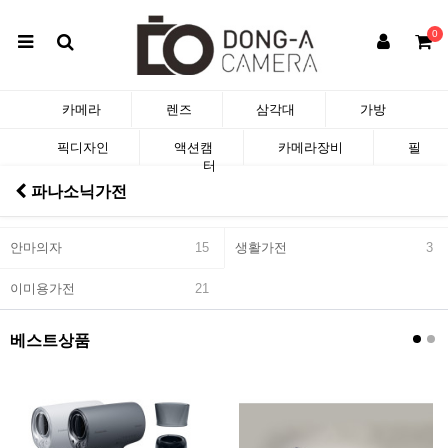
0
카메라
렌즈
삼각대
가방
픽디자인
액션캠
카메라장비
필
터
파나소닉가전
안마의자
15
생활가전
3
이미용가전
21
베스트상품