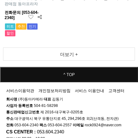
판매점 동아프라자
전화문의 [053-604-
2340]
히트
추천
인기
할인
더보기 +
^ TOP
서비스이용약관
개인정보처리방침
서비스 이용안내
고객센터
회사명
(주)동아카메라
대표
김동기
사업자 등록번호
504-81-58298
통신판매업신고번호
제 2016-대구북구-0205호
주소
대구광역시 북구 유통단지로 45, 294,296호 외2(산격동, 전자관)
전화
053-604-2340
팩스
053-604-2557
이메일
rock0924@naver.com
CS CENTER :
053.604.2340