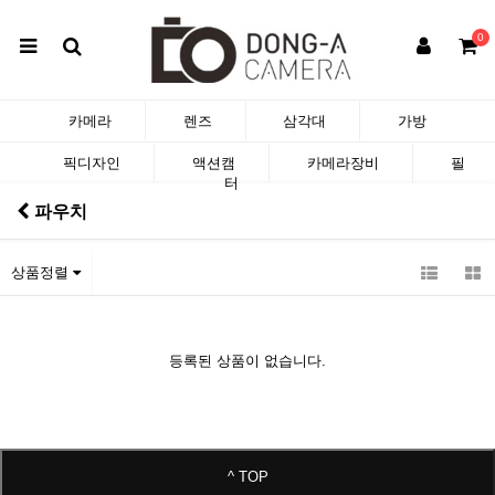
0
카메라
렌즈
삼각대
가방
픽디자인
액션캠
카메라장비
필
터
파우치
상품정렬
등록된 상품이 없습니다.
^ TOP