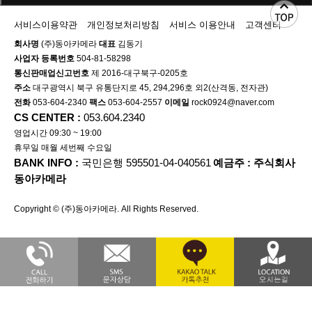
서비스이용약관
개인정보처리방침
서비스 이용안내
고객센터
회사명
(주)동아카메라
대표
김동기
사업자 등록번호
504-81-58298
통신판매업신고번호
제 2016-대구북구-0205호
주소
대구광역시 북구 유통단지로 45, 294,296호 외2(산격동, 전자관)
전화
053-604-2340
팩스
053-604-2557
이메일
rock0924@naver.com
CS CENTER :
053.604.2340
영업시간 09:30 ~ 19:00
휴무일 매월 세번째 수요일
BANK INFO :
국민은행 595501-04-040561
예금주 : 주식회사
동아카메라
Copyright © (주)동아카메라. All Rights Reserved.