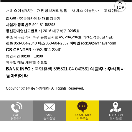
서비스이용약관
개인정보처리방침
서비스 이용안내
고객센터
회사명
(주)동아카메라
대표
김동기
사업자 등록번호
504-81-58298
통신판매업신고번호
제 2016-대구북구-0205호
주소
대구광역시 북구 유통단지로 45, 294,296호 외2(산격동, 전자관)
전화
053-604-2340
팩스
053-604-2557
이메일
rock0924@naver.com
CS CENTER :
053.604.2340
영업시간 09:30 ~ 19:00
휴무일 매월 세번째 수요일
BANK INFO :
국민은행 595501-04-040561
예금주 : 주식회사
동아카메라
Copyright © (주)동아카메라. All Rights Reserved.