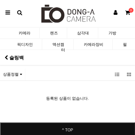
0
카메라
렌즈
삼각대
가방
픽디자인
액션캠
카메라장비
필
터
슬링백
상품정렬
등록된 상품이 없습니다.
^ TOP