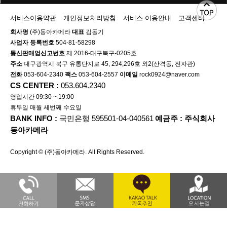
서비스이용약관
개인정보처리방침
서비스 이용안내
고객센터
회사명
(주)동아카메라
대표
김동기
사업자 등록번호
504-81-58298
통신판매업신고번호
제 2016-대구북구-0205호
주소
대구광역시 북구 유통단지로 45, 294,296호 외2(산격동, 전자관)
전화
053-604-2340
팩스
053-604-2557
이메일
rock0924@naver.com
CS CENTER :
053.604.2340
영업시간 09:30 ~ 19:00
휴무일 매월 세번째 수요일
BANK INFO :
국민은행 595501-04-040561
예금주 : 주식회사
동아카메라
Copyright © (주)동아카메라. All Rights Reserved.