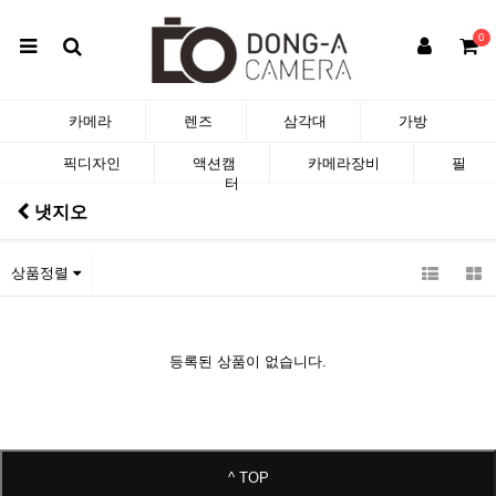
0
카메라
렌즈
삼각대
가방
픽디자인
액션캠
카메라장비
필
터
냇지오
상품정렬
등록된 상품이 없습니다.
^ TOP