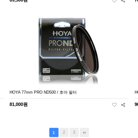
HOYA 77mm PRO ND500 / 호야 필터
H
81,000원
9
2
3
1