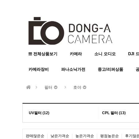
전체상품보기
카메라
소니 오디오
DJI 
카메라장비
파나소닉가전
중고/리퍼상품
필터
호야
UV필터 (12)
CPL 필터 (13)
판매많은순
낮은가격순
높은가격순
평점높은순
후기많