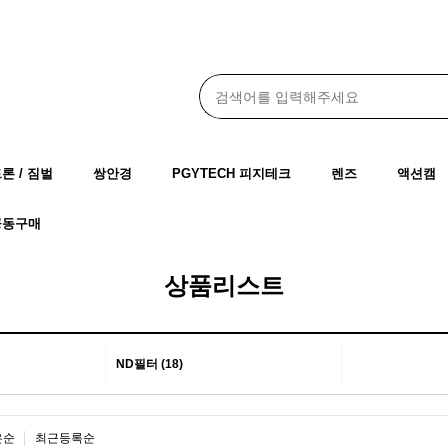
드론 / 짐벌
쌍안경
PGYTECH 피지테크
렌즈
액션캠
공동구매
상품리스트
ND필터 (18)
은순
최근등록순