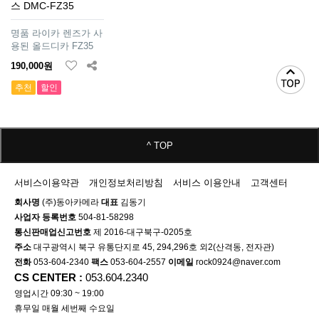
스 DMC-FZ35
명품 라이카 렌즈가 사
용된 올드디카 FZ35
190,000원
추천
할인
^ TOP
서비스이용약관
개인정보처리방침
서비스 이용안내
고객센터
회사명
(주)동아카메라
대표
김동기
사업자 등록번호
504-81-58298
통신판매업신고번호
제 2016-대구북구-0205호
주소
대구광역시 북구 유통단지로 45, 294,296호 외2(산격동, 전자관)
전화
053-604-2340
팩스
053-604-2557
이메일
rock0924@naver.com
CS CENTER :
053.604.2340
영업시간 09:30 ~ 19:00
휴무일 매월 세번째 수요일