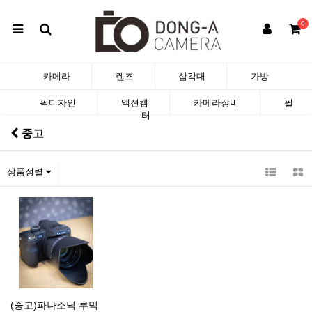
0
카메라
렌즈
삼각대
가방
픽디자인
액션캠
카메라장비
필
터
중고
상품정렬
(중고)파나소닉 루믹