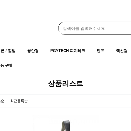
드론 / 짐벌
쌍안경
PGYTECH 피지테크
렌즈
액션캠
공동구매
상품리스트
은순
최근등록순