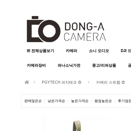
전체상품보기
카메라
소니 오디오
DJI 
카메라장비
파나소닉가전
중고/리퍼상품
PGYTECH 피지테크
카메라 스트랩
판매많은순
낮은가격순
높은가격순
평점높은순
후기많