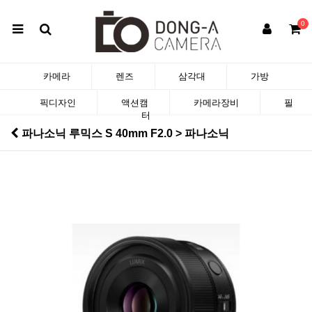
0
카메라
렌즈
삼각대
가방
픽디자인
액션캠
카메라장비
필
터
파나소닉 루믹스 S 40mm F2.0 > 파나소닉