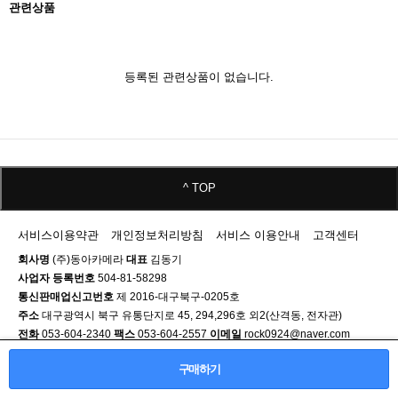
관련상품
등록된 관련상품이 없습니다.
^ TOP
서비스이용약관
개인정보처리방침
서비스 이용안내
고객센터
회사명
(주)동아카메라
대표
김동기
사업자 등록번호
504-81-58298
통신판매업신고번호
제 2016-대구북구-0205호
주소
대구광역시 북구 유통단지로 45, 294,296호 외2(산격동, 전자관)
전화
053-604-2340
팩스
053-604-2557
이메일
rock0924@naver.com
CS CENTER :
053.604.2340
구매하기
영업시간 09:30 ~ 19:00
휴무일 매월 세번째 수요일