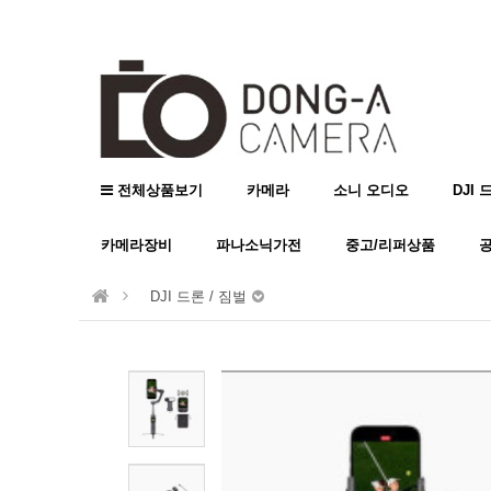
전체상품보기
카메라
소니 오디오
DJI 
카메라장비
파나소닉가전
중고/리퍼상품
DJI 드론 / 짐벌