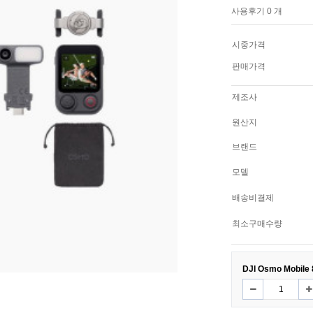
사용후기 0 개
시중가격
판매가격
제조사
원산지
브랜드
모델
배송비결제
최소구매수량
DJI Osmo Mobi