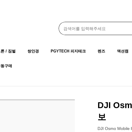
드론 / 짐벌
쌍안경
PGYTECH 피지테크
렌즈
액션캠
공동구매
DJI Os
보
DJI Osmo Mobi